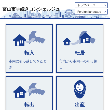
トップページ
富山市手続きコンシェルジュ
Foreign language
転入
転居
市内に引っ越してきたと
市内から市内への引っ越
き
し
転出
出産