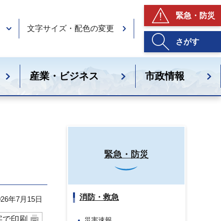
緊急・防災
文字サイズ・配色の変更
さがす
産業・ビジネス
市政情報
緊急・防災
消防・救急
26年7月15日
字で印刷
災害速報