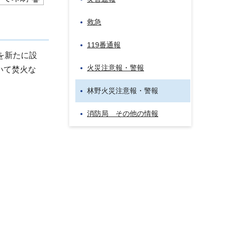
救急
119番通報
を新たに設
火災注意報・警報
いて焚火な
林野火災注意報・警報
消防局 その他の情報