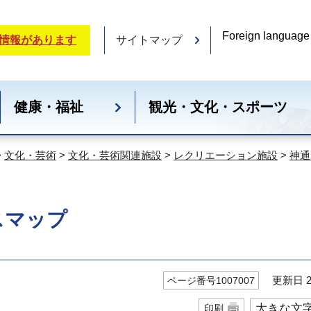
Foreign language
情報があります
サイトマップ
健康・福祉
観光・文化・スポーツ
>
文化・芸術
>
文化・芸術関連施設
>
レクリエーション施設
>
神通
スマップ
更新日 20
ページ番号1007007
大きな文
印刷