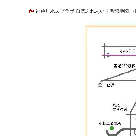
神通川水辺プラザ 自然ふれあい学習館地図 （PDF