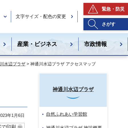
緊急・防災
文字サイズ・配色の変更
さがす
産業・ビジネス
市政情報
川水辺プラザ
> 神通川水辺プラザ アクセスマップ
神通川水辺プラザ
自然ふれあい学習館
23年1月6日
字で印刷
神通川水辺プラザ 施設概要