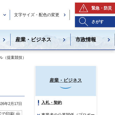
緊急・防災
文字サイズ・配色の変更
さがす
産業・ビジネス
市政情報
ザル（提案競技）
産業・ビジネス
入札・契約
26年2月17日
字で印刷
事業者の公募関係（プロポー