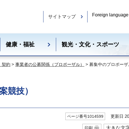
Foreign language
サイトマップ
健康・福祉
観光・文化・スポーツ
・契約
>
事業者の公募関係（プロポーザル）
> 募集中のプロポー
案競技）
更新日 20
ページ番号1014599
大きな文
印刷