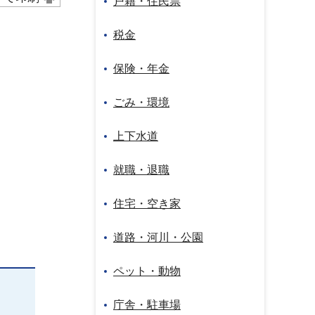
戸籍・住民票
税金
保険・年金
ごみ・環境
上下水道
就職・退職
住宅・空き家
道路・河川・公園
ペット・動物
庁舎・駐車場