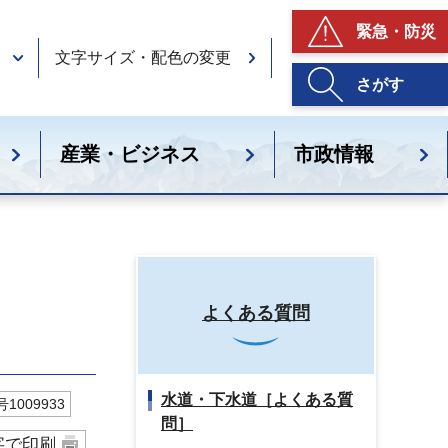
緊急・防災
文字サイズ・配色の変更
さがす
産業・ビジネス
市政情報
よくある質問
水道・下水道［よくある質
1009933
問］
字で印刷