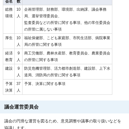
会名
数
総務
10
企画管理部、財務部、環境部、出納課、議会事務
環境
人
局、選挙管理委員会、
監査委員などの所管に関する事項、他の常任委員会
の所管に属しない事項
厚生
10
福祉保健部、こども家庭部、市民生活部、病院事業
人
局の所管に関する事項
経済
9
商工労働部、農林水産部、教育委員会、農業委員会
教育
人
の所管に関する事項
建設
9
防災危機管理部、活力都市創造部、建設部、上下水
人
道局、消防局の所管に関する事項
予算
37
予算、決算に関する事項
決算
人
議会運営委員会
議会の円滑な運営を図るため、意見調整や議事の取り扱いなどを
協議します。