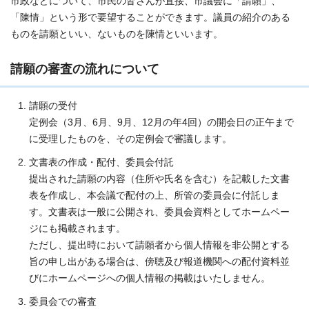
市政などについて、市民の皆さんが直接、市議会に「請願」、
「陳情」という形で要望することができます。議員の紹介のある
ものを請願といい、ないものを陳情といいます。
請願の審査の流れについて
請願の受付
定例会（3月、6月、9月、12月の年4回）の開会日の正午まで
に受理したものを、その定例会で審議します。
文書表の作成・配付、委員会付託
提出された請願の内容（住所や氏名を含む）を記載した文書
表を作成し、本会議で配付の上、所管の委員会に付託しま
す。文書表は一般に公開され、委員会資料としてホームペー
ジにも掲載されます。
ただし、提出時において請願者から個人情報を非公開とする
旨の申し出がある場合は、傍聴及び報道機関への配付資料並
びにホームページへの個人情報の掲載はいたしません。
委員会での審査