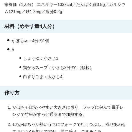
栄養価（1人分） エネルギー132kcal／たんぱく質3.5g／カルシウ
ム121mg／鉄1.3mg／塩分0.2g
材料（めやす量4人分）
かぼちゃ：4分の1個
A
しょうゆ：小さじ1
鶏がらスープ：小さじ2分の1（顆粒）
白すりごま：大さじ4
作り方
かぼちゃは食べやすい大きさに切り、ラップに包んで電子レ
ンジで竹串がすっと通るまで加熱する。
1のかぼちゃが熱いうちにフォークで粗くつぶし、混ぜあわせ
ておいたAを加えて混ぜ、器に盛り、ごまをふる。