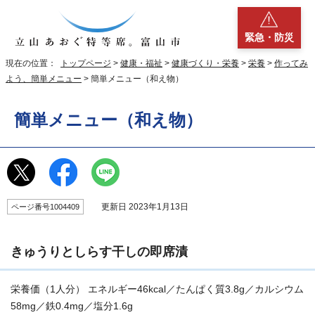
緊急・防災
現在の位置：
トップページ
>
健康・福祉
>
健康づくり・栄養
>
栄養
>
作ってみ
よう、簡単メニュー
> 簡単メニュー（和え物）
簡単メニュー（和え物）
更新日 2023年1月13日
ページ番号1004409
きゅうりとしらす干しの即席漬
栄養価（1人分） エネルギー46kcal／たんぱく質3.8g／カルシウム
58mg／鉄0.4mg／塩分1.6g