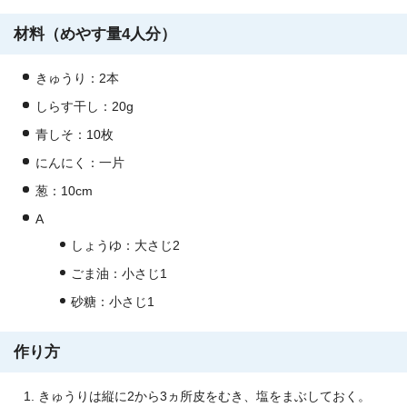
材料（めやす量4人分）
きゅうり：2本
しらす干し：20g
青しそ：10枚
にんにく：一片
葱：10cm
A
しょうゆ：大さじ2
ごま油：小さじ1
砂糖：小さじ1
作り方
きゅうりは縦に2から3ヵ所皮をむき、塩をまぶしておく。