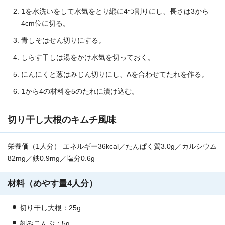
1を水洗いをして水気をとり縦に4つ割りにし、長さは3から
4cm位に切る。
青しそはせん切りにする。
しらす干しは湯をかけ水気を切っておく。
にんにくと葱はみじん切りにし、Aを合わせてたれを作る。
1から4の材料を5のたれに漬け込む。
切り干し大根のキムチ風味
栄養価（1人分） エネルギー36kcal／たんぱく質3.0g／カルシウム
82mg／鉄0.9mg／塩分0.6g
材料（めやす量4人分）
切り干し大根：25g
刻みこんぶ：5g