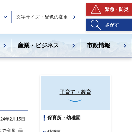
緊急・防災
文字サイズ・配色の変更
さがす
産業・ビジネス
市政情報
子育て・教育
保育所・幼稚園
24年2月15日
字で印刷
幼稚園