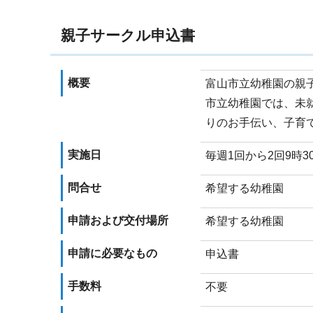
親子サークル申込書
概要
富山市立幼稚園の親
市立幼稚園では、未
りのお手伝い、子育
実施日
毎週1回から2回9時3
問合せ
希望する幼稚園
申請および交付場所
希望する幼稚園
申請に必要なもの
申込書
手数料
不要