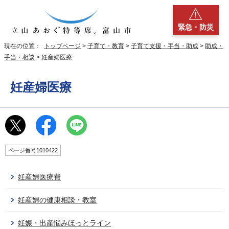
緊急・防災
現在の位置：
トップページ
>
子育て・教育
>
子育て支援・手当・助成
>
助成・
手当・相談
> 妊産婦医療
妊産婦医療
ページ番号1010422
妊産婦医療費
妊産婦の健康相談・教室
妊娠・出産悩みほっとライン