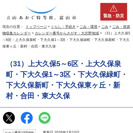
緊急・防災
現在の位置：
トップページ
>
くらし・手続き
>
ごみ・環境
>
ごみ
>
ごみ・資源
物収集カレンダー
>
カレンダー番号からさがす：大沢野地域
> （31）上大久保5
～6区・上大久保泉町・下大久保1～3区・下大久保緑町・下大久保新町・下大久
保東ヶ丘・新村・合田・東大久保
（31）上大久保5～6区・上大久保泉
町・下大久保1～3区・下大久保緑町・
下大久保新町・下大久保東ヶ丘・新
村・合田・東大久保
更新日 2026年2月10日
ページ番号1005444