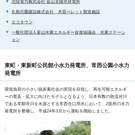
北陸電力株式会社 富山太陽光発電所
丸新志鷹建設株式会社 木質ペレット製造施設
エコタウン
一般社団法人富山水素エネルギー促進協議会 水素ステーシ
ョン
東町・東新町公民館小水力発電所、常西公園小水力
発電所
環境負荷の小さい脱炭素社会の実現を目指し、再生可能エネルギ
ーの普及・拡大に向けたモデルとなるよう、日本有数の急流河川
である常願寺川を水源とする常西合口用水において、2箇所の水力
発電所を整備し、平成24年3月から運転を開始しました。