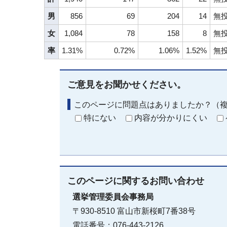
男
856
69
204
14
無
女
1,084
78
158
8
無
率
1.31%
0.72%
1.06%
1.52%
無
ご意見をお聞かせください。
このページに問題点はありましたか？（
特にない
内容が分かりにくい
このページに関する
お問い合わせ
選挙管理委員会事務局
〒930-8510 富山市新桜町7番38号
電話番号：076-443-2126