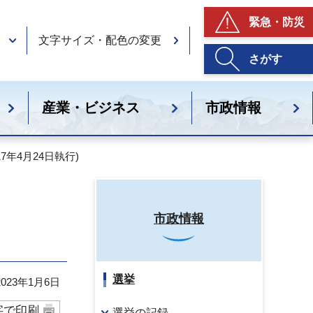
緊急・防災
文字サイズ・配色の変更
さがす
産業・ビジネス
市政情報
7年4月24日執行)
市政情報
選挙
23年1月6日
字で印刷
選挙の記録