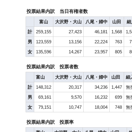
投票結果内訳 当日有権者数
富山
大沢野・大山
八尾・婦中
山田
細
計
259,155
27,423
46,181
1,568
1,
男
123,559
13,156
22,224
763
7
女
135,596
14,267
23,957
805
8
投票結果内訳 投票者数
富山
大沢野・大山
八尾・婦中
山田
細
計
148,312
20,317
34,236
1,447
無
男
69,161
9,570
16,232
699
無
女
79,151
10,747
18,004
748
無
投票結果内訳 投票率