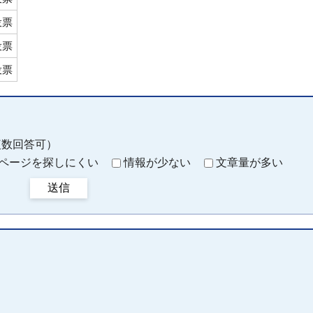
投票
投票
投票
複数回答可）
ページを探しにくい
情報が少ない
文章量が多い
送信