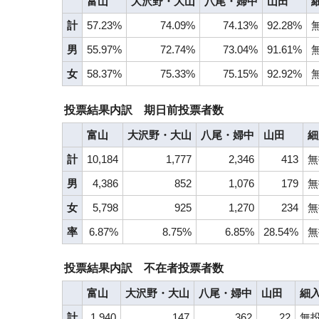
富山
大沢野・大山
八尾・婦中
山田
計
57.23%
74.09%
74.13%
92.28%
男
55.97%
72.74%
73.04%
91.61%
女
58.37%
75.33%
75.15%
92.92%
投票結果内訳 期日前投票者数
富山
大沢野・大山
八尾・婦中
山田
細
計
10,184
1,777
2,346
413
無
男
4,386
852
1,076
179
無
女
5,798
925
1,270
234
無
率
6.87%
8.75%
6.85%
28.54%
無
投票結果内訳 不在者投票者数
富山
大沢野・大山
八尾・婦中
山田
細
計
1,940
147
362
22
無