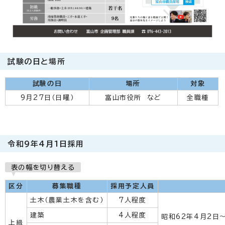
試験の日と場所
試験の日
場所
対象
9月27日（日曜）
富山市役所 など
全職種
令和9年4月1日採用
表の幅を切り替える
区分
募集職種
採用予定人員
土木（農業土木を含む）
7人程度
建築
4人程度
昭和62年4月2日
上級