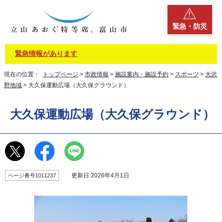
緊急・防災
緊急情報があります
現在の位置：
トップページ
>
市政情報
>
施設案内・施設予約
>
スポーツ
>
大沢
野地域
> 大久保運動広場（大久保グラウンド）
大久保運動広場（大久保グラウンド）
更新日 2026年4月1日
ページ番号1011237