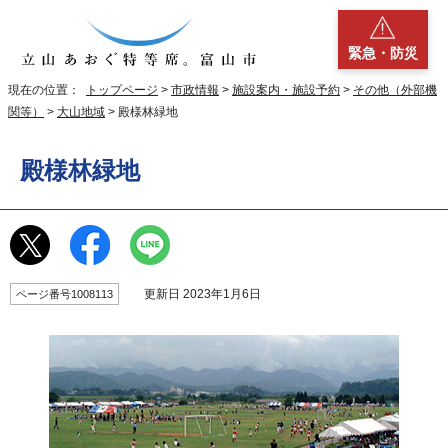
緊急・防災
現在の位置：
トップページ
>
市政情報
>
施設案内・施設予約
>
その他（外部機
関等）
>
大山地域
> 殿様林緑地
殿様林緑地
更新日 2023年1月6日
ページ番号1008113