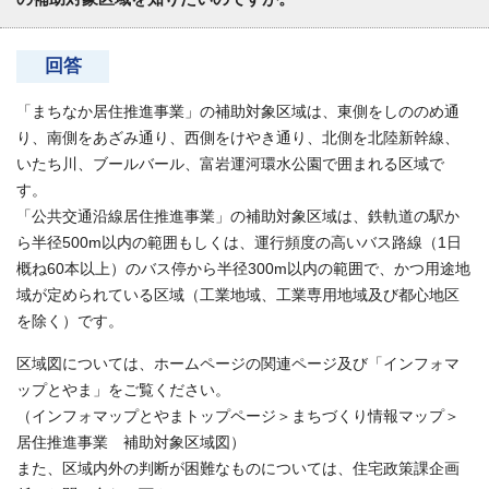
回答
「まちなか居住推進事業」の補助対象区域は、東側をしののめ通
り、南側をあざみ通り、西側をけやき通り、北側を北陸新幹線、
いたち川、ブールバール、富岩運河環水公園で囲まれる区域で
す。
「公共交通沿線居住推進事業」の補助対象区域は、鉄軌道の駅か
ら半径500m以内の範囲もしくは、運行頻度の高いバス路線（1日
概ね60本以上）のバス停から半径300m以内の範囲で、かつ用途地
域が定められている区域（工業地域、工業専用地域及び都心地区
を除く）です。
区域図については、ホームページの関連ページ及び「インフォマ
ップとやま」をご覧ください。
（インフォマップとやまトップページ＞まちづくり情報マップ＞
居住推進事業 補助対象区域図）
また、区域内外の判断が困難なものについては、住宅政策課企画