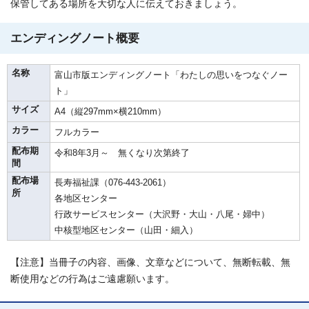
保管してある場所を大切な人に伝えておきましょう。
エンディングノート概要
名称
富山市版エンディングノート「わたしの思いをつなぐノー
ト」
サイズ
A4（縦297mm×横210mm）
カラー
フルカラー
配布期
令和8年3月～ 無くなり次第終了
間
配布場
長寿福祉課（076-443-2061）
所
各地区センター
行政サービスセンター（大沢野・大山・八尾・婦中）
中核型地区センター（山田・細入）
【注意】当冊子の内容、画像、文章などについて、無断転載、無
断使用などの行為はご遠慮願います。