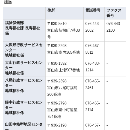
担当
住所
電話番号
ファクス
番号
福祉保健部
〒930-8510
076-443-
076-443-
長寿福祉課 長寿福祉
富山市新桜町7番38
2062
2180
係
号
大沢野行政サービスセ
〒939-2293
076-467-
-
ンター
富山市高内365番地
5811
地域福祉係
大山行政サービスセン
〒930-1392
076-483-
-
ター
富山市上滝567番地
1214
地域福祉係
八尾行政サービスセン
〒939-2398
076-455-
-
ター
富山市八尾町福島
2461
地域福祉係
200番地
婦中行政サービスセン
〒939-2798
076-465-
-
ター
富山市婦中町速星
2114
地域福祉係
754番地
山田中核型地区センタ
〒930-2198
076-457-
-
ー