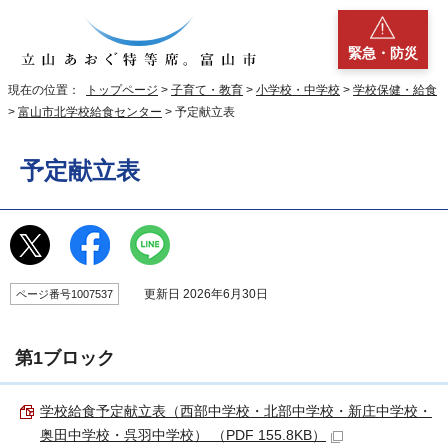
緊急・防災
現在の位置：
トップページ
>
子育て・教育
>
小学校・中学校
>
学校保健・給食
>
富山市北学校給食センター
> 予定献立表
予定献立表
更新日 2026年6月30日
ページ番号1007537
第1ブロック
学校給食予定献立表（西部中学校・北部中学校・新庄中学校・
奥田中学校・呉羽中学校） （PDF 155.8KB）