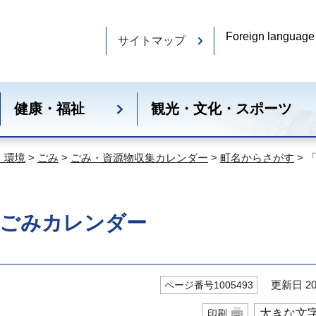
Foreign language
サイトマップ
健康・福祉
観光・文化・スポーツ
・環境
>
ごみ
>
ごみ・資源物収集カレンダー
>
町名からさがす
> 
のごみカレンダー
更新日 20
ページ番号1005493
大きな文
印刷