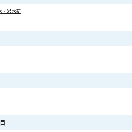
木・岩木新
目