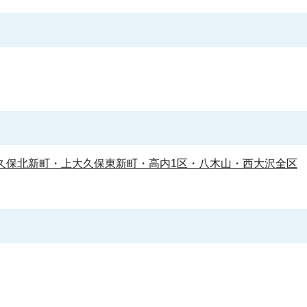
大久保北新町・上大久保東新町・高内1区・八木山・西大沢全区