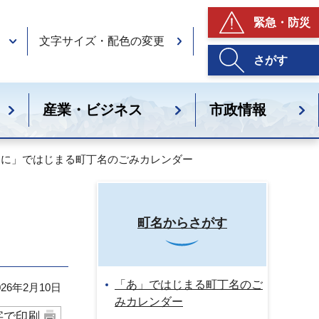
緊急・防災
文字サイズ・配色の変更
さがす
産業・ビジネス
市政情報
「に」ではじまる町丁名のごみカレンダー
町名からさがす
「あ」ではじまる町丁名のご
26年2月10日
みカレンダー
字で印刷