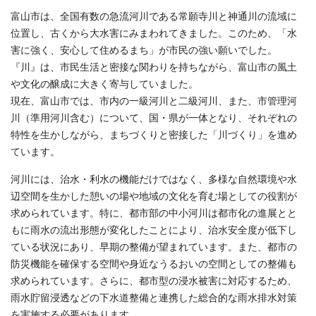
富山市は、全国有数の急流河川である常願寺川と神通川の流域に
位置し、古くから大水害にみまわれてきました。このため、「水
害に強く、安心して住めるまち」が市民の強い願いでした。
『川』は、市民生活と密接な関わりを持ちながら、富山市の風土
や文化の醸成に大きく寄与していました。
現在、富山市では、市内の一級河川と二級河川、また、市管理河
川（準用河川含む）について、国・県が一体となり、それぞれの
特性を生かしながら、まちづくりと密接した「川づくり」を進め
ています。
河川には、治水・利水の機能だけではなく、多様な自然環境や水
辺空間を生かした憩いの場や地域の文化を育む場としての役割が
求められています。特に、都市部の中小河川は都市化の進展とと
もに雨水の流出形態が変化したことにより、治水安全度が低下し
ている状況にあり、早期の整備が望まれています。また、都市の
防災機能を確保する空間や身近なうるおいの空間としての整備も
求められています。さらに、都市型の浸水被害に対応するため、
雨水貯留浸透などの下水道整備と連携した総合的な雨水排水対策
を実施する必要があります。