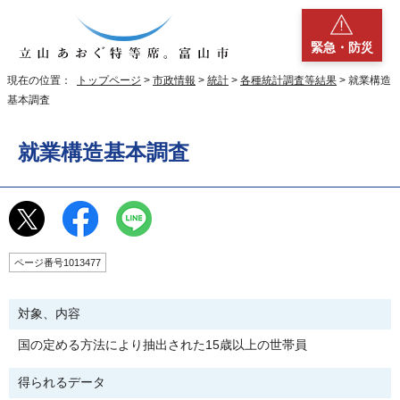
緊急・防災
現在の位置：
トップページ
>
市政情報
>
統計
>
各種統計調査等結果
> 就業構造
基本調査
就業構造基本調査
ページ番号1013477
対象、内容
国の定める方法により抽出された15歳以上の世帯員
得られるデータ