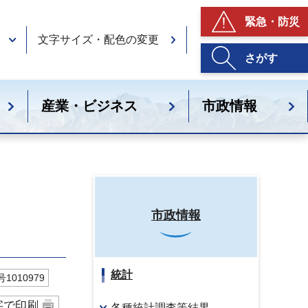
緊急・防災
文字サイズ・配色の変更
さがす
産業・ビジネス
市政情報
市政情報
統計
1010979
字で印刷
各種統計調査等結果