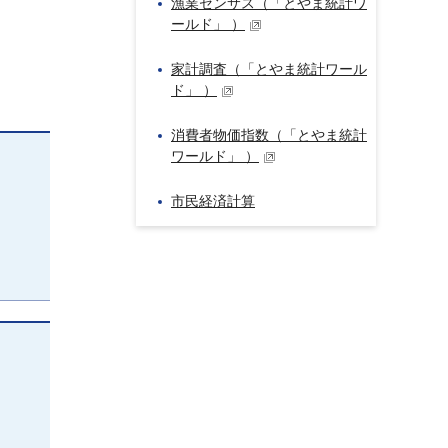
漁業センサス（「とやま統計ワ
ールド」 ）
家計調査（「とやま統計ワール
ド」 ）
消費者物価指数（「とやま統計
ワールド」 ）
市民経済計算