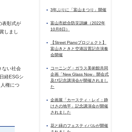
3年ぶりに「富山まつり」開催
富山市総合防災訓練（2022年
の表彰式が
10月8日）
賞しまし
【Street Pianoプロジェクト】
富山きときと空港設置記念演奏
会開催
コーニング・ガラス美術館共同
さない社会
企画「New Glass Now」開会式
日経ESGシ
及び記念講演会が開催されまし
、人権につ
た
企画展「カースティ・レイ：静
けさの地平」記念講演会が開催
されました
花と緑のフェスティバルが開催
されました