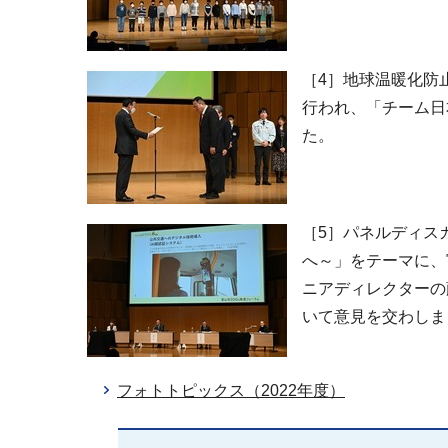
［4］地球温暖化防
行われ、「チーム日
た。
［5］パネルディス
へ～」をテーマに、
ニアディレクターの
いて意見を交わしま
フォトトピックス（2022年度）