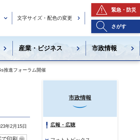
緊急・防災
文字サイズ・配色の変更
さがす
産業・ビジネス
市政情報
DGs推進フォーラム開催
市政情報
広報・広聴
23年2月15日
字で印刷
フォトトピックス