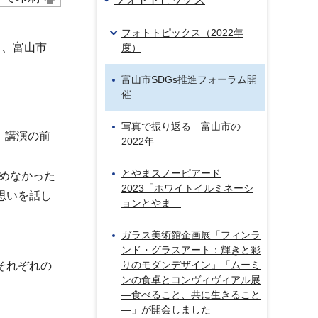
フォトトピックス（2022年
り、富山市
度）
富山市SDGs推進フォーラム開
催
写真で振り返る 富山市の
、講演の前
2022年
とやまスノーピアード
めなかった
2023「ホワイトイルミネーシ
思いを話し
ョンとやま」
ガラス美術館企画展「フィンラ
ンド・グラスアート：輝きと彩
りのモダンデザイン」「ムーミ
それぞれの
ンの食卓とコンヴィヴィアル展
―食べること、共に生きること
―」が開会しました