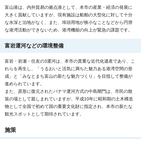
富山港は、内外貿易の拠点港として、本市の産業・経済の発展に
大きく貢献していますが、現有施設は船舶の大型化に対して十分
な水深と泊地がなく、また、埠頭用地が狭小なことなどから円滑
な港湾活動ができないため、港湾機能の向上が緊急の課題です。
富岩運河などの環境整備
富岩・岩瀬・住友の3運河は、本市の貴重な近代化遺産であり、こ
れらを再生し、「うるおいと活気に満ちた魅力ある港湾空間の形
成」と「みなとまち富山の新たな魅力づくり」を目指して整備が
進められています。
また、原形に復元されたパナマ運河方式の中島閘門は、市民の散
策の場として親しまれていますが、平成10年に昭和期の土木構造
物として全国で初めて国の重要文化財に指定され、本市の新たな
観光スポットとして期待されています。
施策