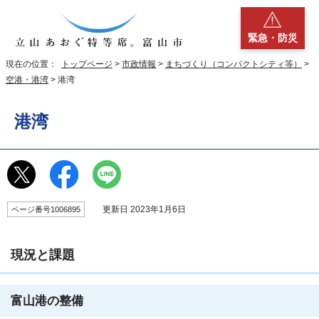
緊急・防災
現在の位置：
トップページ
>
市政情報
>
まちづくり（コンパクトシティ等）
>
空港・港湾
> 港湾
港湾
更新日 2023年1月6日
ページ番号1006895
現況と課題
富山港の整備