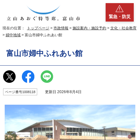
緊急・防災
現在の位置：
トップページ
>
市政情報
>
施設案内・施設予約
>
文化・社会教育
>
婦中地域
> 富山市婦中ふれあい館
富山市婦中ふれあい館
更新日 2026年8月4日
ページ番号1008118