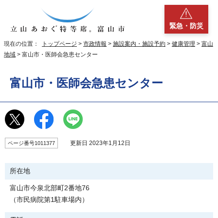
緊急・防災
現在の位置：
トップページ
>
市政情報
>
施設案内・施設予約
>
健康管理
>
富山
地域
> 富山市・医師会急患センター
富山市・医師会急患センター
更新日 2023年1月12日
ページ番号1011377
所在地
富山市今泉北部町2番地76
（市民病院第1駐車場内）