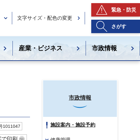
緊急・防災
文字サイズ・配色の変更
さがす
産業・ビジネス
市政情報
市政情報
施設案内・施設予約
1011047
字で印刷
健康管理