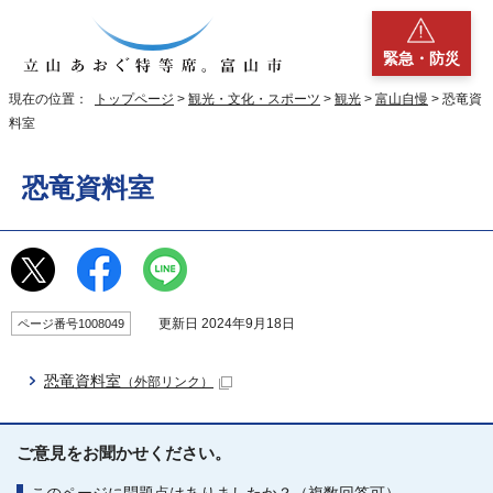
緊急・防災
現在の位置：
トップページ
>
観光・文化・スポーツ
>
観光
>
富山自慢
> 恐竜資
料室
恐竜資料室
更新日 2024年9月18日
ページ番号1008049
恐竜資料室
（外部リンク）
ご意見をお聞かせください。