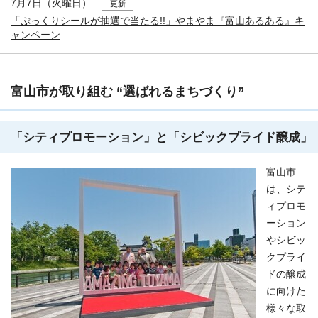
7月7日（火曜日）
更新
「ぷっくりシールが抽選で当たる!!」やまやま『富山あるある』キ
ャンペーン
富山市が取り組む “選ばれるまちづくり”
「シティプロモーション」と「シビックプライド醸成」
富山市
は、シテ
ィプロモ
ーション
やシビッ
クプライ
ドの醸成
に向けた
様々な取