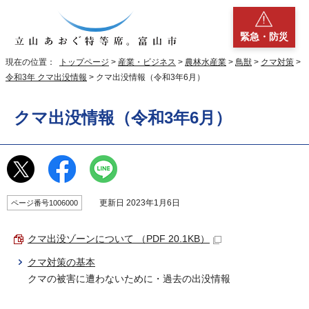
緊急・防災
現在の位置：
トップページ
>
産業・ビジネス
>
農林水産業
>
鳥獣
>
クマ対策
>
令和3年 クマ出没情報
> クマ出没情報（令和3年6月）
クマ出没情報（令和3年6月）
更新日 2023年1月6日
ページ番号1006000
クマ出没ゾーンについて （PDF 20.1KB）
クマ対策の基本
クマの被害に遭わないために・過去の出没情報