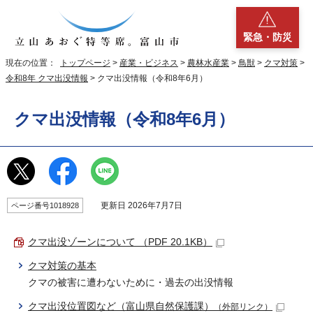
緊急・防災
現在の位置：
トップページ
>
産業・ビジネス
>
農林水産業
>
鳥獣
>
クマ対策
>
令和8年 クマ出没情報
> クマ出没情報（令和8年6月）
クマ出没情報（令和8年6月）
更新日 2026年7月7日
ページ番号1018928
クマ出没ゾーンについて （PDF 20.1KB）
クマ対策の基本
クマの被害に遭わないために・過去の出没情報
クマ出没位置図など（富山県自然保護課）
（外部リンク）