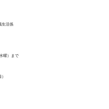
域生活係
（水曜）まで
着）