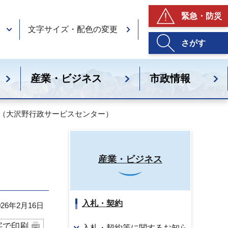
緊急・防災
文字サイズ・配色の変更
さがす
産業・ビジネス
市政情報
要（大沢野行政サービスセンター）
産業・ビジネス
入札・契約
26年2月16日
字で印刷
入札・契約等に関するお知ら