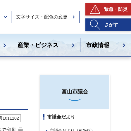
緊急・防災
文字サイズ・配色の変更
さがす
産業・ビジネス
市政情報
富山市議会
市議会だより
1011102
字で印刷
市議会だより（PDF版）