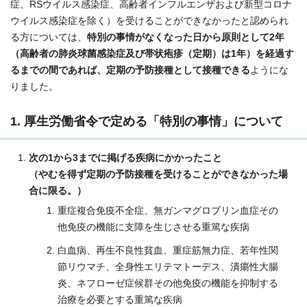
症、RSウイルス感染症、高齢者インフルエンザおよび新型コロナ
ウイルス感染症を除く）を受けることができなかったと認められ
る方については、
特別の事情がなくなった日から原則として2年
（高齢者の肺炎球菌感染症及び帯状疱疹（定期）は1年）
を経過す
るまでの間であれば、定期の予防接種として接種できる
ようにな
りました。
1. 厚生労働省令で定める「特別の事情」について
次の1から3までに掲げる疾病にかかったこと
（やむを得ず定期の予防接種を受けることができなかった場
合に限る。）
重症複合免疫不全症、無ガンマグロブリン血症その
他免疫の機能に支障を生じさせる重篤な疾病
白血病、再生不良性貧血、重症筋無力症、若年性関
節リウマチ、全身性エリテマトーデス、潰瘍性大腸
炎、ネフローゼ症候群その他免疫の機能を抑制する
治療を必要とする重篤な疾病