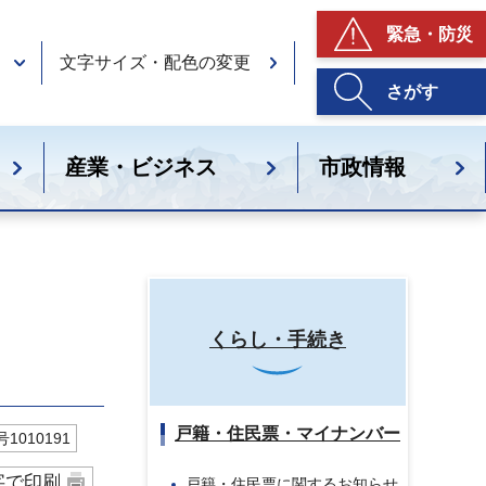
緊急・防災
文字サイズ・配色の変更
さがす
産業・ビジネス
市政情報
くらし・手続き
戸籍・住民票・マイナンバー
1010191
字で印刷
戸籍・住民票に関するお知らせ