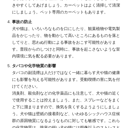
きやすくしてあげましょう。カーペットはよく清掃して清潔
にしましょう。ペット専用のカーペットもあります。
事故の防止
犬や猫は、いろいろなものを口にしたり、観葉植物や電気製
品をかじったり、物を動かして高いところにあるものを落と
してりと、思わぬ行動による事故をおこす可能性がありま
す。普段からのしつけと同時に、事故を起こさないような室
内環境に気を配る必要があります。
タバコや化学物質の影響
タバコの副流煙は人だけではなく一緒に暮らす犬や猫の健康
にも影響を与える可能性があります。受動喫煙の害に気を付
けてください。
消臭剤、殺虫剤などの化学薬品にも注意して、犬や猫の近く
で使用することは控えましょう。また、スプレーなどをまく
と下に溜まりますので、換気を良くするようようにしましょ
う。犬や猫は壁紙の接着剤など、いわゆるシックハウス症候
群の原因物質になるようなものに対しても敏感です。これら
の化学物質は、嗅覚の鋭い犬や猫には想像以上のストレスと