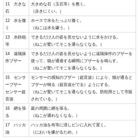
11 大きな
大きめな石（玉石等）を敷く。
石
（歩きにくい。）
12 水を撒
ホースで水をたっぷり撒く。
く
（ねこは水を嫌う。）
13 水鉄砲
できるだけ人の姿を見せないように水をかける。
等
（ねこが驚いてそこを通らなくなる。）
14 遠隔操
できるだけ人の姿を見せないように遠隔操作のブザーを
作ブザー
使って、猫が通過する瞬間にブザーをを鳴らす。
（ねこが驚いてそこを通らなくなる。）
15 センサ
センサーの感知のブザー（超音波）により、猫が通ると
ーブザー
ブザーが鳴る（超音波がでる）ようにする。
センサー超
（ねこが驚いてそこを通らなくなる。防犯用として市販
音波
されている。）
16 網を張
庭の周囲に網を張る。
る
（ねこが通れなくなる。）
17 ハッカ
ハッカ油を布等に浸しビンに入れて置く。
油
（においを嫌がるため。）