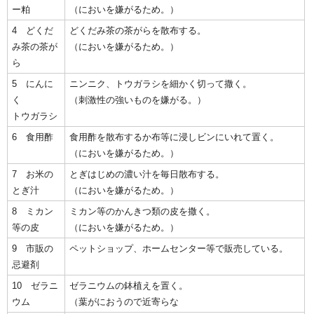
ー粕
（においを嫌がるため。）
4 どくだ
どくだみ茶の茶がらを散布する。
み茶の茶が
（においを嫌がるため。）
ら
5 にんに
ニンニク、トウガラシを細かく切って撒く。
く
（刺激性の強いものを嫌がる。）
トウガラシ
6 食用酢
食用酢を散布するか布等に浸しビンにいれて置く。
（においを嫌がるため。）
7 お米の
とぎはじめの濃い汁を毎日散布する。
とぎ汁
（においを嫌がるため。）
8 ミカン
ミカン等のかんきつ類の皮を撒く。
等の皮
（においを嫌がるため。）
9 市販の
ペットショップ、ホームセンター等で販売している。
忌避剤
10 ゼラニ
ゼラニウムの鉢植えを置く。
ウム
（葉がにおうので近寄らな