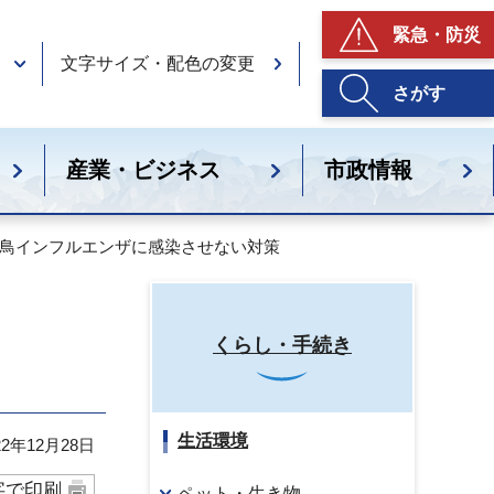
緊急・防災
文字サイズ・配色の変更
さがす
産業・ビジネス
市政情報
を鳥インフルエンザに感染させない対策
くらし・手続き
生活環境
2年12月28日
字で印刷
ペット・生き物