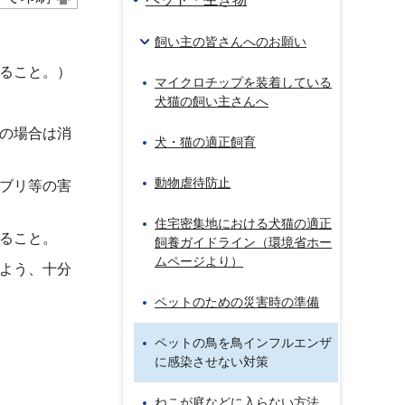
飼い主の皆さんへのお願い
ること。）
マイクロチップを装着している
犬猫の飼い主さんへ
の場合は消
犬・猫の適正飼育
動物虐待防止
ブリ等の害
住宅密集地における犬猫の適正
ること。
飼養ガイドライン（環境省ホー
ムページより）
よう、十分
ペットのための災害時の準備
ペットの鳥を鳥インフルエンザ
に感染させない対策
ねこが庭などに入らない方法