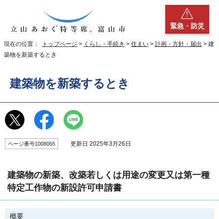
緊急・防災
現在の位置：
トップページ
>
くらし・手続き
>
住まい
>
計画・方針・届出
> 建
築物を新築するとき
建築物を新築するとき
更新日 2025年3月26日
ページ番号1008065
建築物の新築、改築若しくは用途の変更又は第一種
特定工作物の新設許可申請書
概要