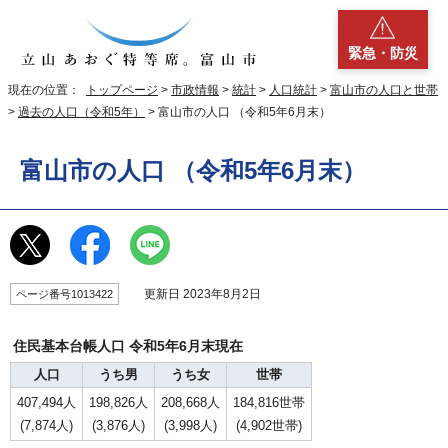
緊急・防災
現在の位置：
トップページ
>
市政情報
>
統計
>
人口統計
>
富山市の人口と世帯
>
過去の人口（令和5年）
> 富山市の人口 （令和5年6月末）
富山市の人口 （令和5年6月末）
更新日 2023年8月2日
ページ番号1013422
住民基本台帳人口 令和5年6月末現在
人口
うち男
うち女
世帯
407,494人
198,826人
208,668人
184,816世帯
(7,874人)
(3,876人)
(3,998人)
(4,902世帯)