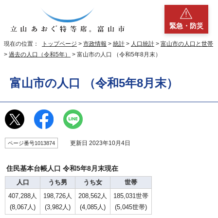
緊急・防災
現在の位置：
トップページ
>
市政情報
>
統計
>
人口統計
>
富山市の人口と世帯
>
過去の人口（令和5年）
> 富山市の人口 （令和5年8月末）
富山市の人口 （令和5年8月末）
更新日 2023年10月4日
ページ番号1013874
住民基本台帳人口 令和5年8月末現在
人口
うち男
うち女
世帯
407,288人
198,726人
208,562人
185,031世帯
(8,067人)
(3,982人)
(4,085人)
(5,045世帯)