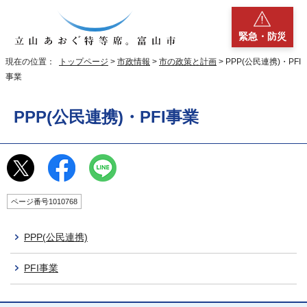
緊急・防災
現在の位置：
トップページ
>
市政情報
>
市の政策と計画
> PPP(公民連携)・PFI
事業
PPP(公民連携)・PFI事業
ページ番号1010768
PPP(公民連携)
PFI事業