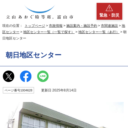
緊急・防災
現在の位置：
トップページ
>
市政情報
>
施設案内・施設予約
>
市関連施設
>
地
区センター
>
地区センター一覧（一覧で探す）
>
地区センター一覧（あ行）
> 朝
日地区センター
朝日地区センター
更新日 2025年8月14日
ページ番号1004628