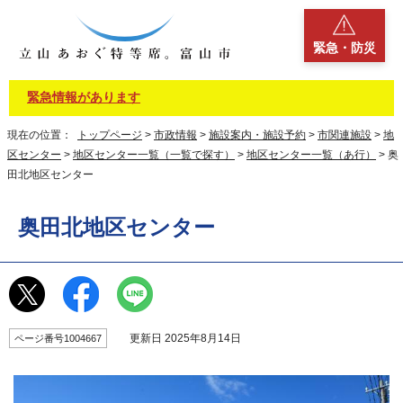
緊急・防災
緊急情報があります
現在の位置：
トップページ
>
市政情報
>
施設案内・施設予約
>
市関連施設
>
地
区センター
>
地区センター一覧（一覧で探す）
>
地区センター一覧（あ行）
> 奥
田北地区センター
奥田北地区センター
更新日 2025年8月14日
ページ番号1004667