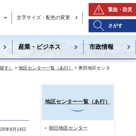
緊急・防災
文字サイズ・配色の変更
さがす
産業・ビジネス
市政情報
探す）
>
地区センター一覧（あ行）
> 奥田地区センタ
地区センター一覧（あ行）
朝日地区センター
25年8月14日