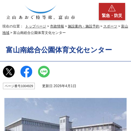
緊急・防災
現在の位置：
トップページ
>
市政情報
>
施設案内・施設予約
>
スポーツ
>
富山
地域
> 富山南総合公園体育文化センター
富山南総合公園体育文化センター
更新日 2026年4月1日
ページ番号1004929