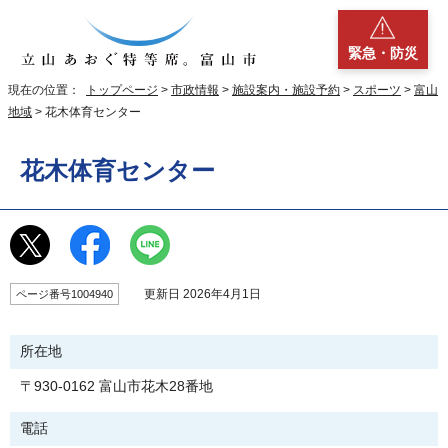
緊急・防災
現在の位置：
トップページ
>
市政情報
>
施設案内・施設予約
>
スポーツ
>
富山
地域
> 花木体育センター
花木体育センター
更新日 2026年4月1日
ページ番号1004940
所在地
〒930-0162 富山市花木28番地
電話