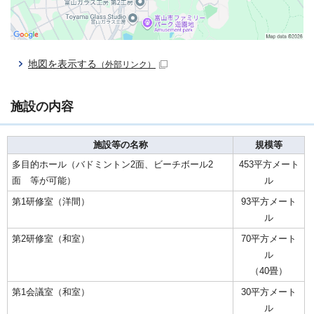
地図を表示する
（外部リンク）
施設の内容
施設等の名称
規模等
多目的ホール（バドミントン2面、ビーチボール2
453平方メート
面 等が可能）
ル
第1研修室（洋間）
93平方メート
ル
第2研修室（和室）
70平方メート
ル
（40畳）
第1会議室（和室）
30平方メート
ル